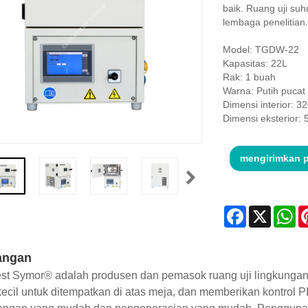
baik. Ruang uji suh
lembaga penelitian.
Model: TGDW-22
Kapasitas: 22L
Rak: 1 buah
Warna: Putih pucat
Dimensi interior:
Dimensi eksterior
mengirimkan 
Facebook
X
Wh
angan
st Symor® adalah produsen dan pemasok ruang uji lingkungan ya
ecil untuk ditempatkan di atas meja, dan memberikan kontrol P