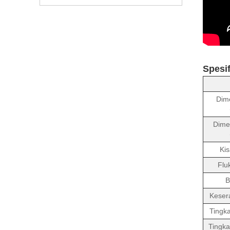
Spesif
Dime
Dimen
Ki
Flu
B
Keser
Tingk
Tingka