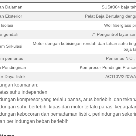
an Dalaman
SUS#304 baja tah
n Eksterior
Pelat Baja Bertulang deng
Isolasi
Wol fiberglass p
engendali
7” Pengontrol layar s
Motor dengan kebisingan rendah dan tahan suhu tingg
em Sirkulasi
baja t
em pemanas
Pemanas NiCr, 
m Pendinginan
Kompresor Pendingin Pranci
 Daya listrik
AC110V/220V/
dungan keamanan:
atas suhu independen
ndungan kompresor yang terlalu panas, arus berlebih, dan tekan
ndungan suhu berlebih, kipas dan motor terlalu panas, kegagal
ndungan kebocoran dan pemadaman listrik, perlindungan sekerin
an perlindungan beban berlebih