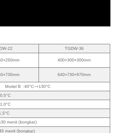
DW-22
TGDW-36
50×250mm
400×300×300mm
60×730mm
640×730×970mm
C Model B: -40°C~+130°C
0,5°C
1,0°C
1,5°C
 menit (bongkar)
 menit (bongkar)