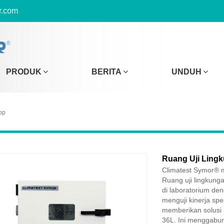
r.com
PRODUK
BERITA
UNDUH
op
Ruang Uji Ling
Climatest Symor® m
Ruang uji lingkung
di laboratorium de
menguji kinerja sp
memberikan solusi 
36L. Ini menggabun