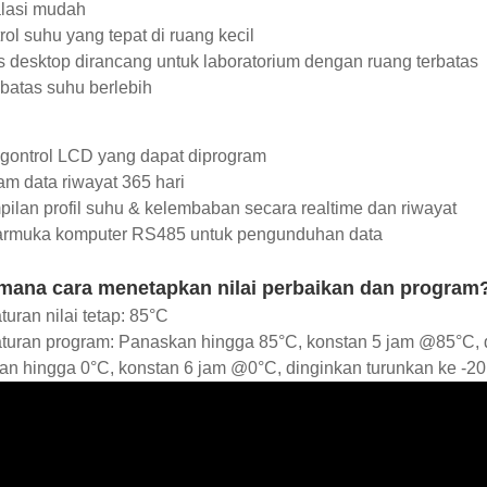
alasi mudah
rol suhu yang tepat di ruang kecil
s desktop dirancang untuk laboratorium dengan ruang terbatas
batas suhu berlebih
gontrol LCD yang dapat diprogram
m data riwayat 365 hari
pilan profil suhu & kelembaban secara realtime dan riwayat
tarmuka komputer RS485 untuk pengunduhan data
mana cara menetapkan nilai perbaikan dan program
uran nilai tetap: 85°C
turan program: Panaskan hingga 85°C, konstan 5 jam @85°C, 
an hingga 0°C, konstan 6 jam @0°C, dinginkan turunkan ke -2