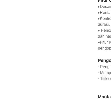
Fitur
▸Desain
▸Rentan
▸Kontro
durasi,
▸ Penc
dan has
▸Fitur
pengop
Pengo
· Pengo
· Memp
· Titik
Manfa