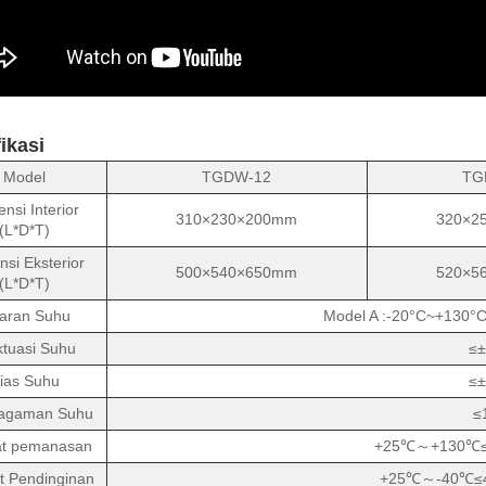
ikasi
Model
TGDW-12
TG
nsi Interior
310×230×200mm
320×2
(L*D*T)
si Eksterior
500×540×650mm
520×5
(L*D*T)
saran Suhu
Model A :-20°C~+130°
ktuasi Suhu
≤±
ias Suhu
≤±
agaman Suhu
≤
at pemanasan
+25℃～+130℃≤30
t Pendinginan
+25℃～-40℃≤45