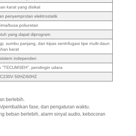
an karat yang disikat
an penyemprotan elektrostatik
rima/busa poliuretan
entuh yang dapat diprogram
i, sumbu panjang, dan kipas sentrifugasi tipe multi-daun
ahan karat
sistem independen
s "TECUMSEH", pendingin udara
AC230V·50HZ/60HZ
an berlebih.
an/pembalikan fase, dan pengaturan waktu.
g beban berlebih, alarm sinyal audio, kebocoran