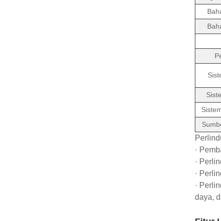
Bah
Baha
P
Sist
Sist
Siste
Sumber
Perlin
· Pemb
· Perli
· Perli
· Perli
daya, d