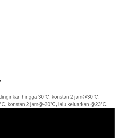
?
dinginkan hingga 30°C, konstan 2 jam@30°C,
0°C, konstan 2 jam@-20°C, lalu keluarkan @23°C.