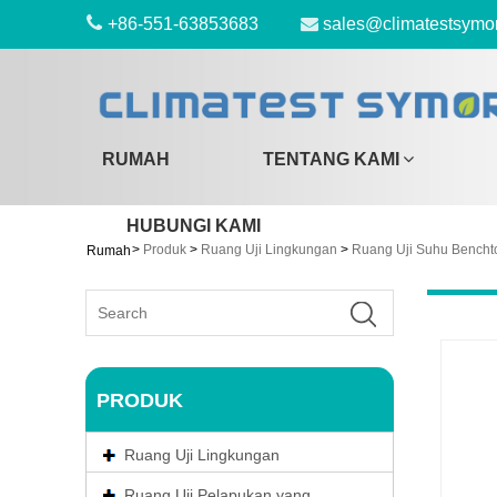
+86-551-63853683
sales@climatestsymo
RUMAH
TENTANG KAMI
HUBUNGI KAMI
>
Produk
>
Ruang Uji Lingkungan
>
Ruang Uji Suhu Bencht
Rumah
PRODUK
Ruang Uji Lingkungan
Ruang Uji Pelapukan yang