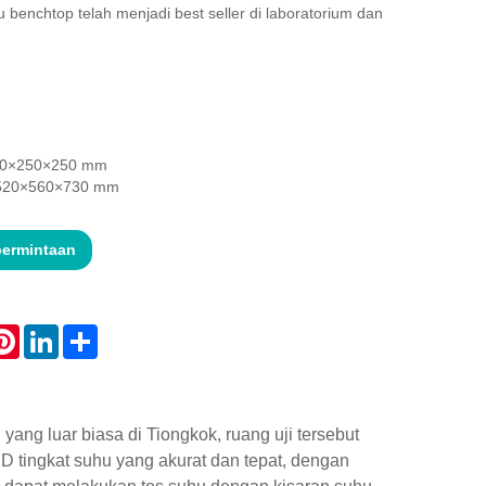
u benchtop telah menjadi best seller di laboratorium dan
 320×250×250 mm
: 520×560×730 mm
permintaan
atsApp
Pinterest
LinkedIn
Share
ng luar biasa di Tiongkok, ruang uji tersebut
ID tingkat suhu yang akurat dan tepat, dengan