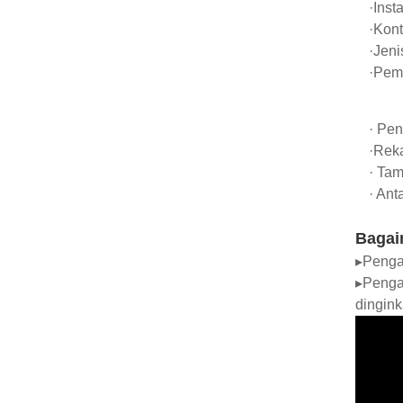
·Inst
·Kont
·Jeni
·Pem
· Pen
·Reka
· Tam
· An
Bagai
▸Pengat
▸Penga
dingink