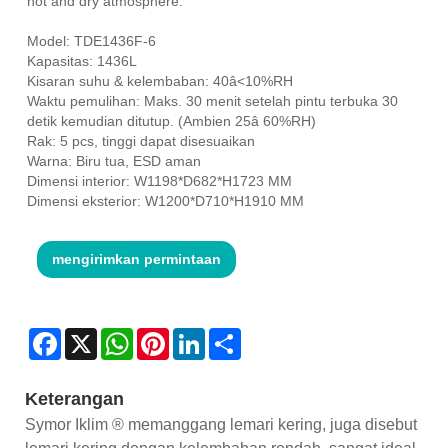
hot and dry atmosphere.
Model: TDE1436F-6
Kapasitas: 1436L
Kisaran suhu & kelembaban: 40â<10%RH
Waktu pemulihan: Maks. 30 menit setelah pintu terbuka 30
detik kemudian ditutup. (Ambien 25â 60%RH)
Rak: 5 pcs, tinggi dapat disesuaikan
Warna: Biru tua, ESD aman
Dimensi interior: W1198*D682*H1723 MM
Dimensi eksterior: W1200*D710*H1910 MM
mengirimkan permintaan
Facebook
X
WhatsApp
Pinterest
LinkedIn
Share
Keterangan
Symor Iklim ® memanggang lemari kering, juga disebut