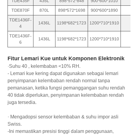
TDE435F
435L
898*572*848
900*600*1010
TDE870F
870L
898*572*1698
900*600*1890
TDE1436F-
1436L
1198*682*1723
1200*710*1910
4
TDE1436F-
1436L
1198*682*1723
1200*710*1910
6
Fitur Lemari Kue untuk Komponen Elektronik
·Suhu 40 , kelembaban <10% RH.
- Lemari kue kering dapat digunakan sebagai lemari
penyimpanan kelembaban rendah normal tanpa
pemanasan, ketika fungsi pemanggangan suhu rendah
40 tidak diperlukan, penyimpanan kelembaban rendah
juga tersedia.
· Mengadopsi sensor kelembaban & suhu impor asli
Swiss.
-Ini memastikan presisi tinggi dalam penggunaan,