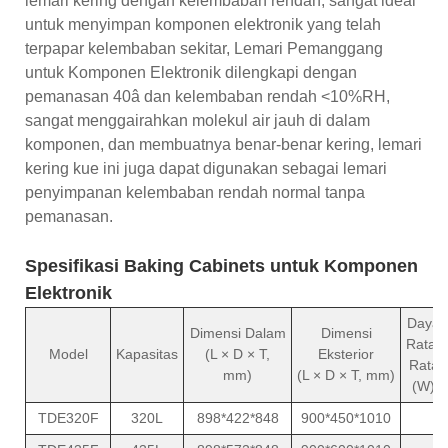
lemari kering dengan kelembaban rendah, sangat ideal
untuk menyimpan komponen elektronik yang telah
terpapar kelembaban sekitar, Lemari Pemanggang
untuk Komponen Elektronik dilengkapi dengan
pemanasan 40â dan kelembaban rendah <10%RH,
sangat menggairahkan molekul air jauh di dalam
komponen, dan membuatnya benar-benar kering, lemari
kering kue ini juga dapat digunakan sebagai lemari
penyimpanan kelembaban rendah normal tanpa
pemanasan.
Spesifikasi Baking Cabinets untuk Komponen
Elektronik
Daya
Dimensi Dalam
Dimensi
Rata-
Model
Kapasitas
(L × D × T,
Eksterior
Rata
mm)
(L × D × T, mm)
(W)
TDE320F
320L
898*422*848
900*450*1010