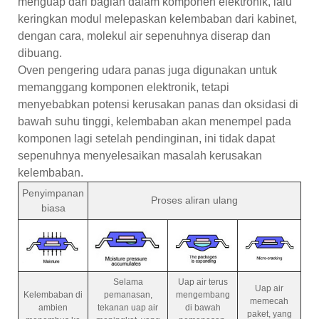
menguap dari bagian dalam komponen elektronik, lalu
keringkan modul melepaskan kelembaban dari kabinet,
dengan cara, molekul air sepenuhnya diserap dan
dibuang.
Oven pengering udara panas juga digunakan untuk
memanggang komponen elektronik, tetapi
menyebabkan potensi kerusakan panas dan oksidasi di
bawah suhu tinggi, kelembaban akan menempel pada
komponen lagi setelah pendinginan, ini tidak dapat
sepenuhnya menyelesaikan masalah kerusakan
kelembaban.
Penyimpanan
Proses aliran ulang
biasa
Selama
Uap air terus
Uap air
Kelembaban di
pemanasan,
mengembang
memecah
ambien
tekanan uap air
di bawah
paket, yang