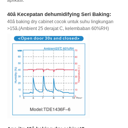
aplikasi.
40â Kecepatan dehumidifying Seri Baking:
40â baking dry cabinet cocok untuk suhu lingkungan
>15â.(Ambient 25 derajat C, kelembaban 60%RH)