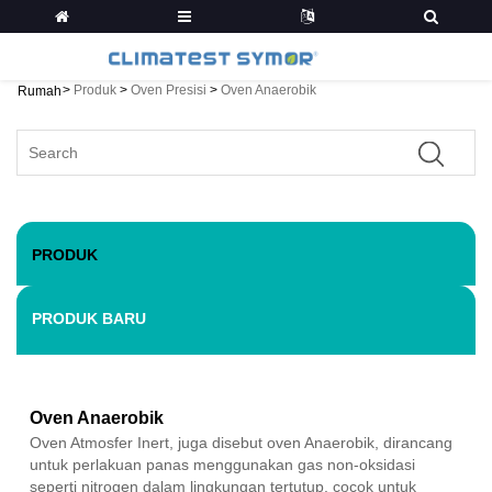
>
Produk
>
Oven Presisi
>
Oven Anaerobik
Rumah
PRODUK
PRODUK BARU
Oven Anaerobik
Oven Atmosfer Inert, juga disebut oven Anaerobik, dirancang
untuk perlakuan panas menggunakan gas non-oksidasi
seperti nitrogen dalam lingkungan tertutup, cocok untuk